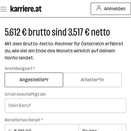
Zum
Anmelden
Seiteninhalt
springen
5.612 € brutto sind 3.517 € netto
Mit dem Brutto-Netto-Rechner für Österreich erfährst
du, wie viel am Ende des Monats wirklich auf deinem
Konto landet.
Anstellungsart *
Angestellte*r
Arbeiter*in
Ich bin beschäftigt als:
Monatliches Gehalt *