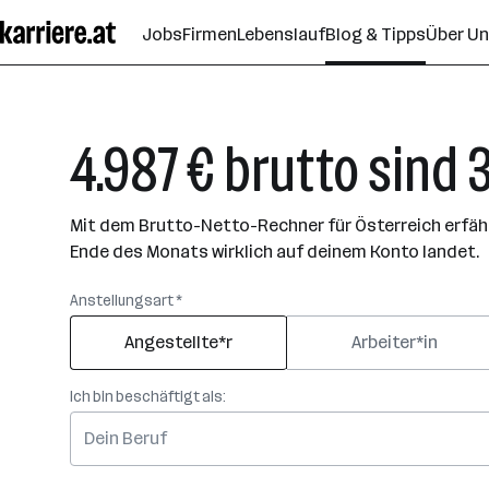
Zum
Jobs
Firmen
Lebenslauf
Blog & Tipps
Über U
Seiteninhalt
springen
4.987 € brutto sind 
Mit dem Brutto-Netto-Rechner für Österreich erfährs
Ende des Monats wirklich auf deinem Konto landet.
Anstellungsart *
Angestellte*r
Arbeiter*in
Ich bin beschäftigt als: