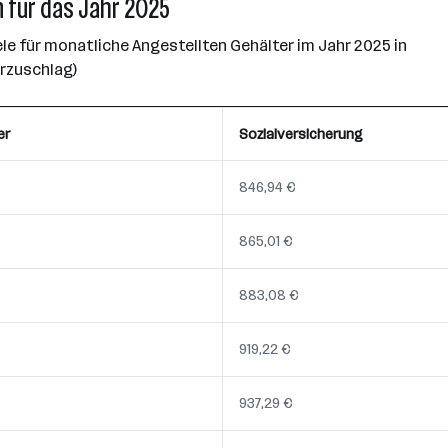
 für das Jahr 2025
e für monatliche Angestellten Gehälter im Jahr 2025 in
erzuschlag)
er
Sozialversicherung
846,94 €
865,01 €
883,08 €
919,22 €
937,29 €