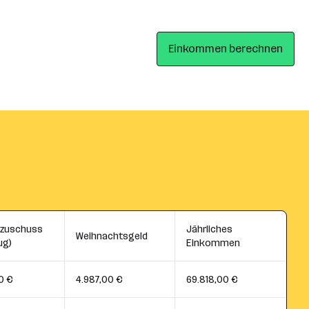
Einkommen berechnen
szuschuss
Jährliches
Weihnachtsgeld
ug)
Einkommen
0 €
4.987,00 €
69.818,00 €