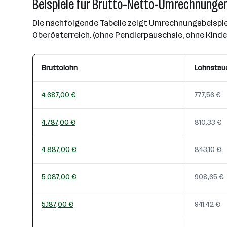
Beispiele für Brutto-Netto-Umrechnungen
Die nachfolgende Tabelle zeigt Umrechnungsbeispiel
Oberösterreich. (ohne Pendlerpauschale, ohne Kind
Bruttolohn
Lohnsteu
4.687,00 €
777,56 €
4.787,00 €
810,33 €
4.887,00 €
843,10 €
5.087,00 €
908,65 €
5.187,00 €
941,42 €