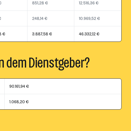
€
851,28 €
12.516,36 €
€
248,14 €
10.969,52 €
8 €
3.887,58 €
46.332,12 €
n dem Dienstgeber?
90.161,94 €
1.068,20 €