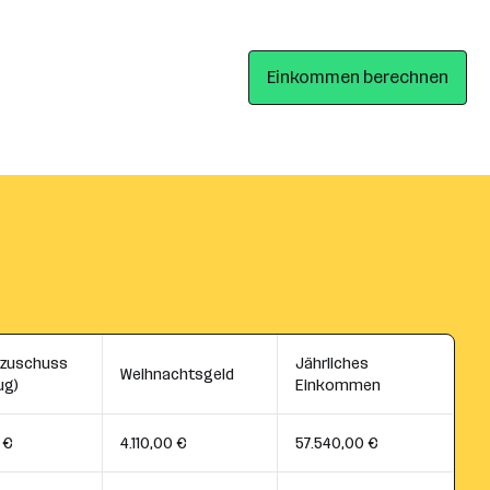
Einkommen berechnen
szuschuss
Jährliches
Weihnachtsgeld
ug)
Einkommen
 €
4.110,00 €
57.540,00 €