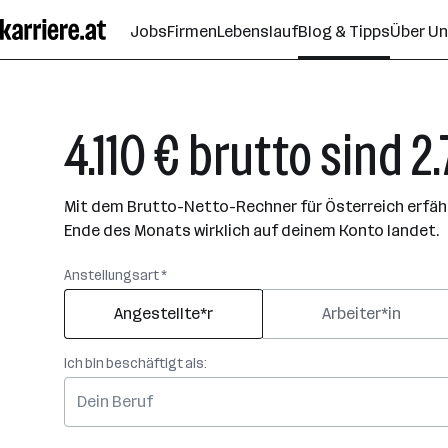
Zum
Jobs
Firmen
Lebenslauf
Blog & Tipps
Über U
Seiteninhalt
springen
4.110 € brutto sind 2
Mit dem Brutto-Netto-Rechner für Österreich erfährs
Ende des Monats wirklich auf deinem Konto landet.
Anstellungsart *
Angestellte*r
Arbeiter*in
Ich bin beschäftigt als: