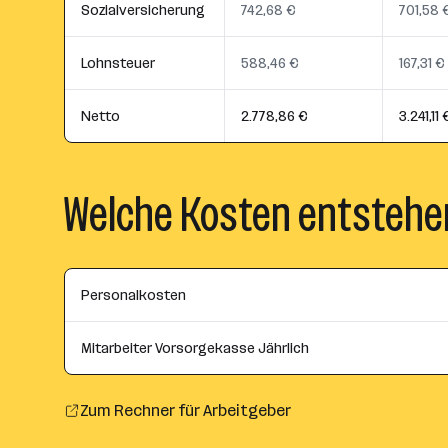
Sozialversicherung
742,68 €
701,58 
Lohnsteuer
588,46 €
167,31 €
Netto
2.778,86 €
3.241,11 
Welche Kosten entstehe
Personalkosten
Mitarbeiter Vorsorgekasse Jährlich
Zum Rechner für Arbeitgeber