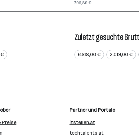
796,89 €
Zuletzt gesuchte Brut
 €
6.318,00 €
2.019,00 €
geber
Partner und Portale
 Preise
itstellen.at
n
techtalents.at