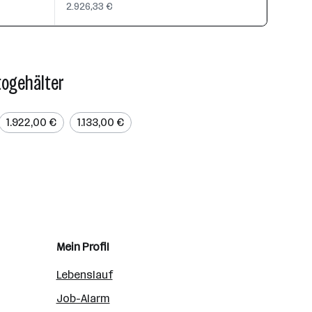
2.926,33 €
togehälter
1.922,00 €
1.133,00 €
Mein Profil
Lebenslauf
Job-Alarm