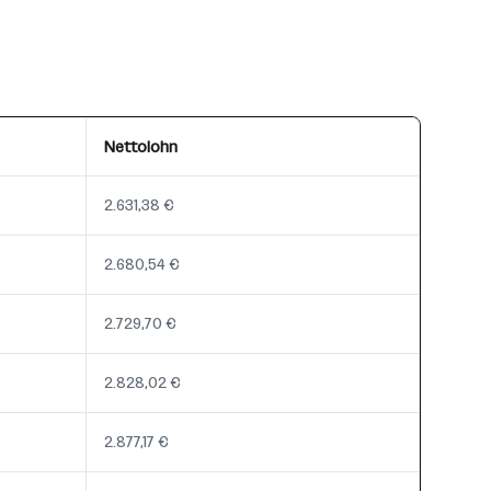
Nettolohn
2.631,38 €
2.680,54 €
2.729,70 €
2.828,02 €
2.877,17 €