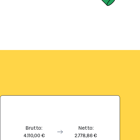
Brutto:
Netto:
4.110,00 €
2.778,86 €