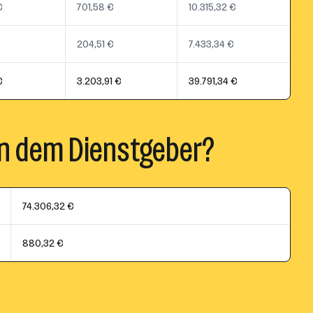
€
701,58 €
10.315,32 €
204,51 €
7.433,34 €
€
3.203,91 €
39.791,34 €
n dem Dienstgeber?
74.306,32 €
880,32 €