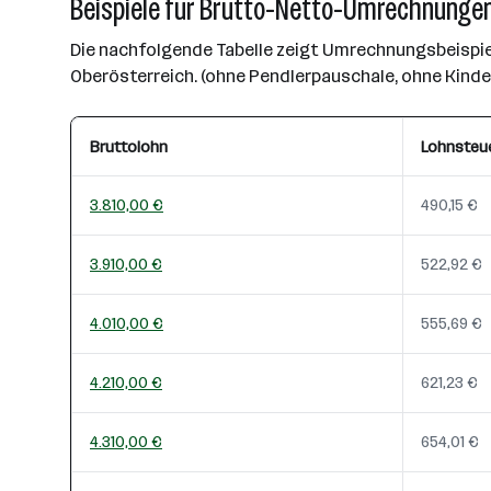
Beispiele für Brutto-Netto-Umrechnungen
Die nachfolgende Tabelle zeigt Umrechnungsbeispiel
Oberösterreich. (ohne Pendlerpauschale, ohne Kind
Bruttolohn
Lohnsteu
3.810,00 €
490,15 €
3.910,00 €
522,92 €
4.010,00 €
555,69 €
4.210,00 €
621,23 €
4.310,00 €
654,01 €