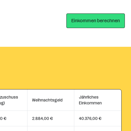
Einkommen berechnen
szuschuss
Jährliches
Weihnachtsgeld
ug)
Einkommen
00 €
2.884,00 €
40.376,00 €