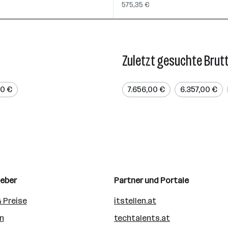
575,35 €
Zuletzt gesuchte Brut
00 €
7.656,00 €
6.357,00 €
geber
Partner und Portale
 Preise
itstellen.at
n
techtalents.at