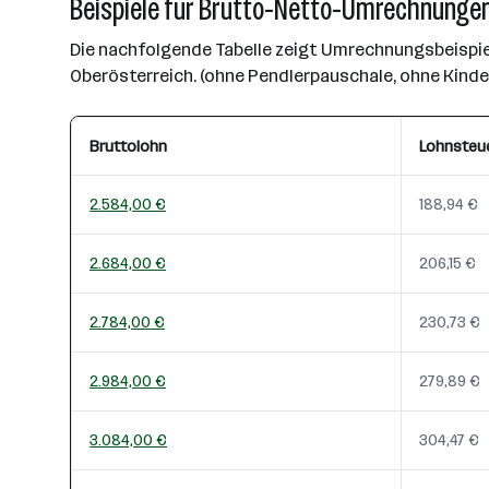
Beispiele für Brutto-Netto-Umrechnungen
Die nachfolgende Tabelle zeigt Umrechnungsbeispiel
Oberösterreich. (ohne Pendlerpauschale, ohne Kind
Bruttolohn
Lohnsteu
2.584,00 €
188,94 €
2.684,00 €
206,15 €
2.784,00 €
230,73 €
2.984,00 €
279,89 €
3.084,00 €
304,47 €