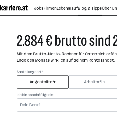
Zum
Jobs
Firmen
Lebenslauf
Blog & Tipps
Über U
Seiteninhalt
springen
2.884 € brutto sind 
Mit dem Brutto-Netto-Rechner für Österreich erfährs
Ende des Monats wirklich auf deinem Konto landet.
Anstellungsart *
Angestellte*r
Arbeiter*in
Ich bin beschäftigt als: