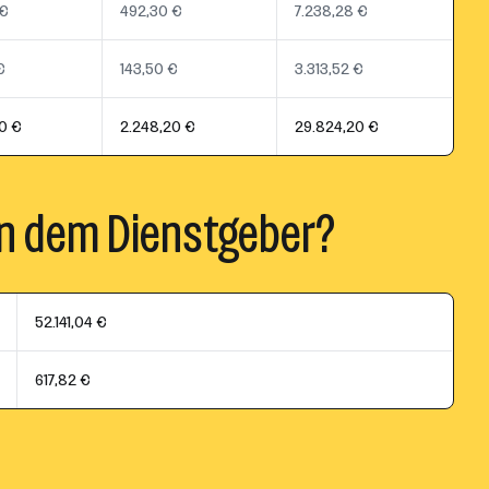
 €
492,30 €
7.238,28 €
€
143,50 €
3.313,52 €
0 €
2.248,20 €
29.824,20 €
n dem Dienstgeber?
52.141,04 €
617,82 €