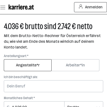
Zum
Anmelden
Seiteninhalt
springen
4.036 € brutto sind 2.742 € netto
Mit dem Brutto-Netto-Rechner für Österreich erfährst
du, wie viel am Ende des Monats wirklich auf deinem
Konto landet.
Anstellungsart *
Angestellte*r
Arbeiter*in
Ich bin beschäftigt als:
Monatliches Gehalt *