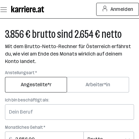
Zum
Anmelden
Seiteninhalt
springen
3.856 € brutto sind 2.654 € netto
Mit dem Brutto-Netto-Rechner für Österreich erfährst
du, wie viel am Ende des Monats wirklich auf deinem
Konto landet.
Anstellungsart *
Angestellte*r
Arbeiter*in
Ich bin beschäftigt als:
Monatliches Gehalt *