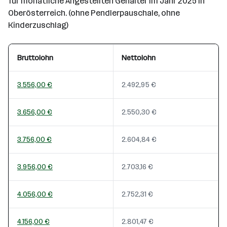
für monatliche Angestellten Gehälter im Jahr 2025 in
Oberösterreich. (ohne Pendlerpauschale, ohne
Kinderzuschlag)
Bruttolohn
Nettolohn
3.556,00 €
2.492,95 €
3.656,00 €
2.550,30 €
3.756,00 €
2.604,84 €
3.956,00 €
2.703,16 €
4.056,00 €
2.752,31 €
4.156,00 €
2.801,47 €