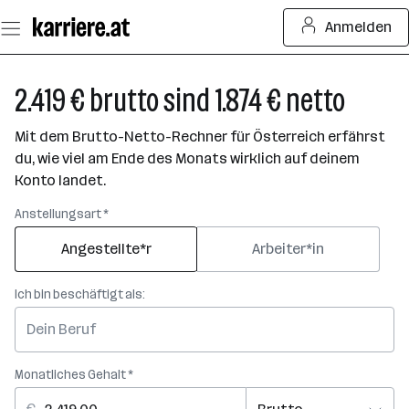
Zum
Anmelden
Seiteninhalt
springen
2.419 € brutto sind 1.874 € netto
Mit dem Brutto-Netto-Rechner für Österreich erfährst
du, wie viel am Ende des Monats wirklich auf deinem
Konto landet.
Anstellungsart *
Angestellte*r
Arbeiter*in
Ich bin beschäftigt als:
Monatliches Gehalt *