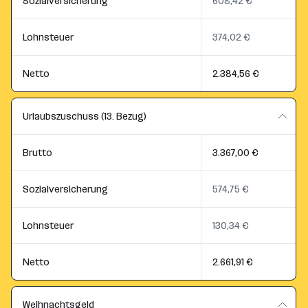
Sozialversicherung
608,42 €
Lohnsteuer
374,02 €
Netto
2.384,56 €
Urlaubszuschuss (13. Bezug)
Brutto
3.367,00 €
Sozialversicherung
574,75 €
Lohnsteuer
130,34 €
Netto
2.661,91 €
Weihnachtsgeld