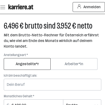
Zum
Anmelden
Seiteninhalt
springen
6.496 € brutto sind 3.952 € netto
Mit dem Brutto-Netto-Rechner für Österreich erfährst
du, wie viel am Ende des Monats wirklich auf deinem
Konto landet.
Anstellungsart *
Angestellte*r
Arbeiter*in
Ich bin beschäftigt als:
Monatliches Gehalt *