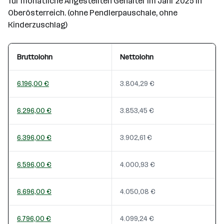
für monatliche Angestellten Gehälter im Jahr 2025 in
Oberösterreich. (ohne Pendlerpauschale, ohne
Kinderzuschlag)
Bruttolohn
Nettolohn
6.196,00 €
3.804,29 €
6.296,00 €
3.853,45 €
6.396,00 €
3.902,61 €
6.596,00 €
4.000,93 €
6.696,00 €
4.050,08 €
6.796,00 €
4.099,24 €