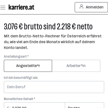
Zum
Anmelden
Seiteninhalt
springen
3.076 € brutto sind 2.218 € netto
Mit dem Brutto-Netto-Rechner für Österreich erfährst
du, wie viel am Ende des Monats wirklich auf deinem
Konto landet.
Anstellungsart *
Angestellte*r
Arbeiter*in
Ich bin beschäftigt als:
Monatliches Gehalt *