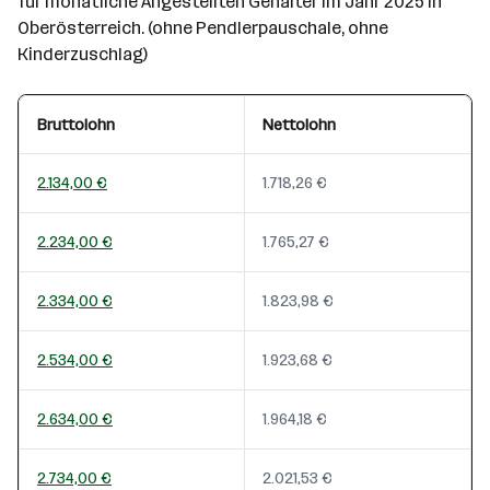
für monatliche Angestellten Gehälter im Jahr 2025 in
Oberösterreich. (ohne Pendlerpauschale, ohne
Kinderzuschlag)
Bruttolohn
Nettolohn
2.134,00 €
1.718,26 €
2.234,00 €
1.765,27 €
2.334,00 €
1.823,98 €
2.534,00 €
1.923,68 €
2.634,00 €
1.964,18 €
2.734,00 €
2.021,53 €