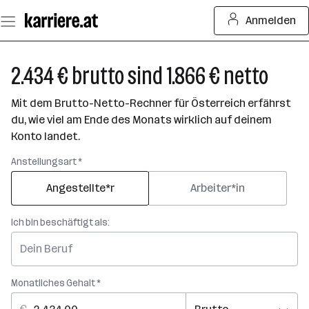
Zum
Anmelden
Seiteninhalt
springen
2.434 € brutto sind 1.866 € netto
Mit dem Brutto-Netto-Rechner für Österreich erfährst
du, wie viel am Ende des Monats wirklich auf deinem
Konto landet.
Anstellungsart *
Angestellte*r
Arbeiter*in
Ich bin beschäftigt als:
Monatliches Gehalt *