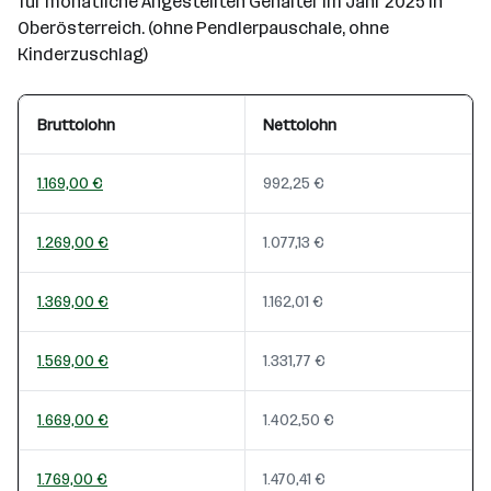
für monatliche Angestellten Gehälter im Jahr 2025 in
Oberösterreich. (ohne Pendlerpauschale, ohne
Kinderzuschlag)
Bruttolohn
Nettolohn
1.169,00 €
992,25 €
1.269,00 €
1.077,13 €
1.369,00 €
1.162,01 €
1.569,00 €
1.331,77 €
1.669,00 €
1.402,50 €
1.769,00 €
1.470,41 €