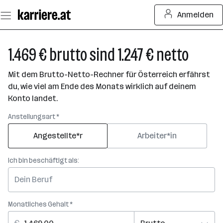
Zum
Anmelden
Seiteninhalt
springen
1.469 € brutto sind 1.247 € netto
Mit dem Brutto-Netto-Rechner für Österreich erfährst
du, wie viel am Ende des Monats wirklich auf deinem
Konto landet.
Anstellungsart *
Angestellte*r
Arbeiter*in
Ich bin beschäftigt als:
Monatliches Gehalt *