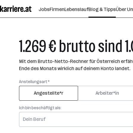
Zum
Jobs
Firmen
Lebenslauf
Blog & Tipps
Über U
Seiteninhalt
springen
1.269 € brutto sind 1
Mit dem Brutto-Netto-Rechner für Österreich erfährs
Ende des Monats wirklich auf deinem Konto landet.
Anstellungsart *
Angestellte*r
Arbeiter*in
Ich bin beschäftigt als: