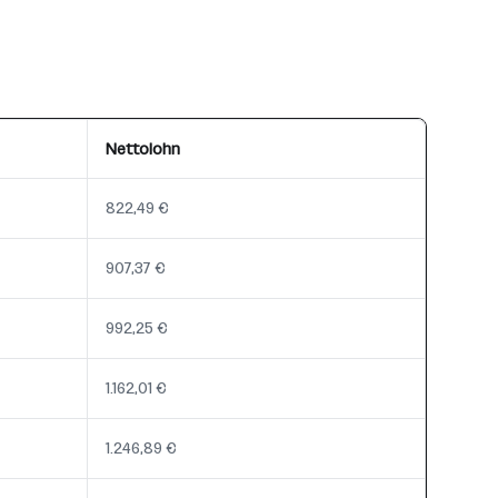
Nettolohn
822,49 €
907,37 €
992,25 €
1.162,01 €
1.246,89 €