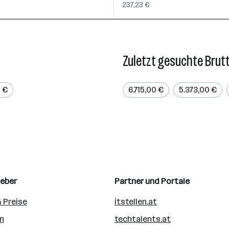
237,23 €
Zuletzt gesuchte Brut
0 €
6.715,00 €
5.373,00 €
geber
Partner und Portale
 Preise
itstellen.at
n
techtalents.at