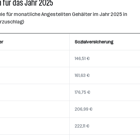
 für das Jahr 2025
e für monatliche Angestellten Gehälter im Jahr 2025 in
erzuschlag)
er
Sozialversicherung
146,51 €
161,63 €
176,75 €
206,99 €
222,11 €