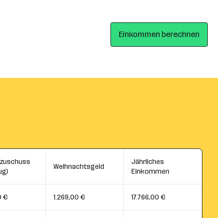
Einkommen berechnen
szuschuss
Jährliches
Weihnachtsgeld
ug)
Einkommen
0 €
1.269,00 €
17.766,00 €