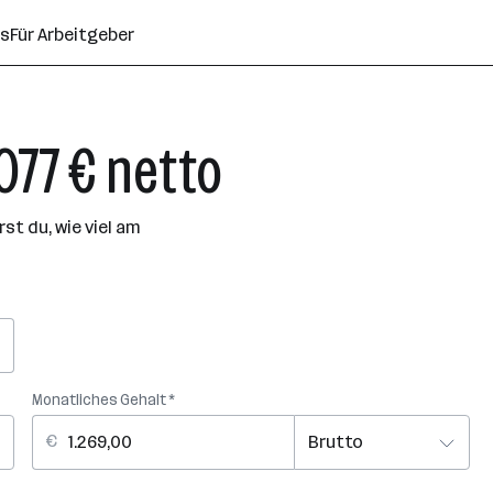
ns
Für Arbeitgeber
.077 € netto
t du, wie viel am
Monatliches Gehalt *