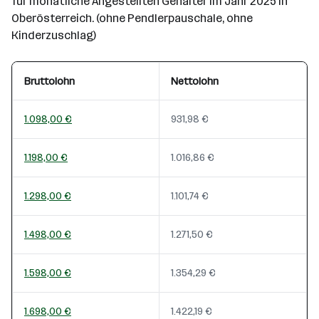
für monatliche Angestellten Gehälter im Jahr 2025 in
Oberösterreich. (ohne Pendlerpauschale, ohne
Kinderzuschlag)
Bruttolohn
Nettolohn
1.098,00 €
931,98 €
1.198,00 €
1.016,86 €
1.298,00 €
1.101,74 €
1.498,00 €
1.271,50 €
1.598,00 €
1.354,29 €
1.698,00 €
1.422,19 €