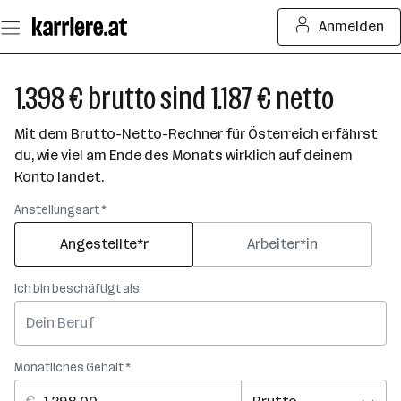
Zum
Anmelden
Seiteninhalt
springen
1.398 € brutto sind 1.187 € netto
Mit dem Brutto-Netto-Rechner für Österreich erfährst
du, wie viel am Ende des Monats wirklich auf deinem
Konto landet.
Anstellungsart *
Angestellte*r
Arbeiter*in
Ich bin beschäftigt als:
Monatliches Gehalt *