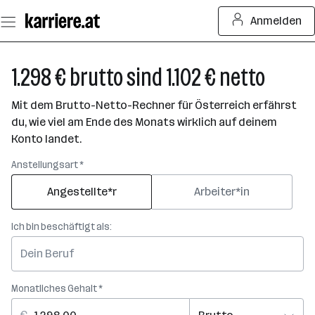
Zum
Anmelden
Seiteninhalt
springen
1.298 € brutto sind 1.102 € netto
Mit dem Brutto-Netto-Rechner für Österreich erfährst
du, wie viel am Ende des Monats wirklich auf deinem
Konto landet.
Anstellungsart *
Angestellte*r
Arbeiter*in
Ich bin beschäftigt als:
Monatliches Gehalt *