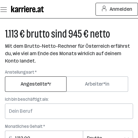
Zum
Anmelden
Seiteninhalt
springen
1.113 € brutto sind 945 € netto
Mit dem Brutto-Netto-Rechner für Österreich erfährst
du, wie viel am Ende des Monats wirklich auf deinem
Konto landet.
Anstellungsart *
Angestellte*r
Arbeiter*in
Ich bin beschäftigt als:
Monatliches Gehalt *