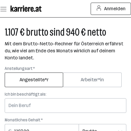
Zum
Anmelden
Seiteninhalt
springen
1.107 € brutto sind 940 € netto
Mit dem Brutto-Netto-Rechner für Österreich erfährst
du, wie viel am Ende des Monats wirklich auf deinem
Konto landet.
Anstellungsart *
Angestellte*r
Arbeiter*in
Ich bin beschäftigt als:
Monatliches Gehalt *