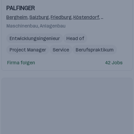
Einblicke
Einblicke
PALFINGER
Videos
Bergheim
,
Salzburg
,
Friedburg
,
Köstendorf
,
Elsbethen/Gla
Maschinenbau, Anlagenbau
Entwicklungsingenieur
Head of
Project Manager
Service
Berufspraktikum
Firma folgen
42 Jobs