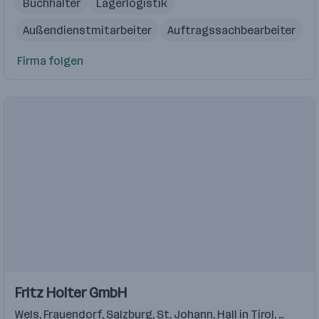
Buchhalter
Lagerlogistik
Außendienstmitarbeiter
Auftragssachbearbeiter
Technischer Verkaufsberater
Firma folgen
Einblicke
Fritz Holter GmbH
Wels
,
Frauendorf
,
Salzburg
,
St. Johann
,
Hall in Tirol
,
Premst