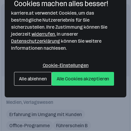
Cookies machen alles besser!
karriere.at verwendet Cookies, um das
bestmögliche Nutzererlebnis für Sie
sicherzustellen. Ihre Zustimmung können Sie
jederzeit
widerrufen.
In unserer
Datenschutzerklärung
können Sie weitere
Informationen nachlesen.
Cookie-Einstellungen
Alle ablehnen
Alle Cookies akzeptieren
Einblicke
Johann Michael Sailer Verlag GmbH & Co. KG
Nürnberg
Medien, Verlagswesen
Erfahrung im Umgang mit Kunden
Office-Programme
Führerschein B