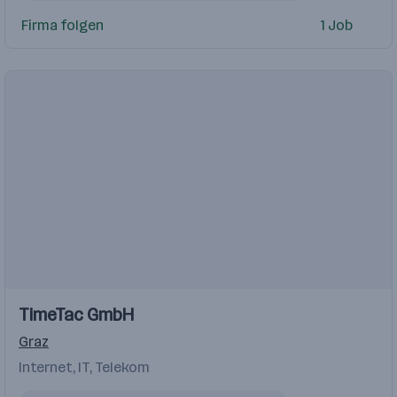
Kundenaquise
Vertriebserfahrung
Marketing
Firma folgen
1 Job
Einblicke
TimeTac GmbH
Graz
Internet, IT, Telekom