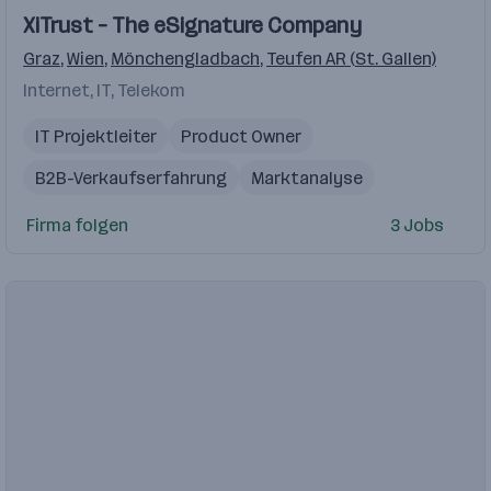
XiTrust – The eSignature Company
Graz
,
Wien
,
Mönchengladbach
,
Teufen AR (St. Gallen)
Internet, IT, Telekom
IT Projektleiter
Product Owner
B2B-Verkaufserfahrung
Marktanalyse
Online Marketing Manager
B2B Sales
Firma folgen
3 Jobs
Software Entwickler
Customer Operations
CRM-Software
Kundenakquise