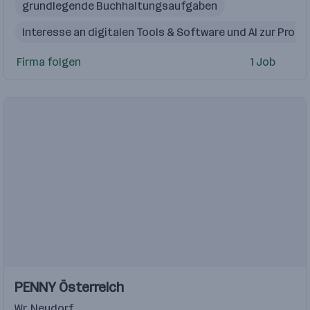
grundlegende Buchhaltungsaufgaben
Interesse an digitalen Tools & Software und AI zur Proz
Customer
Customer Care
Developer
Firma folgen
1 Job
MS Office
Web Entwickler
Kundenbetreuer
Einblicke
Einblicke
PENNY Österreich
Videos
Wr. Neudorf