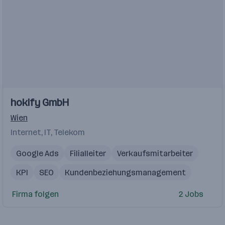
hokify GmbH
Wien
Internet, IT, Telekom
Google Ads
Filialleiter
Verkaufsmitarbeiter
KPI
SEO
Kundenbeziehungsmanagement
Produktionsmitarbeiter
Verkäufer
Firma folgen
2 Jobs
Samstagskraft
Performance Marketing