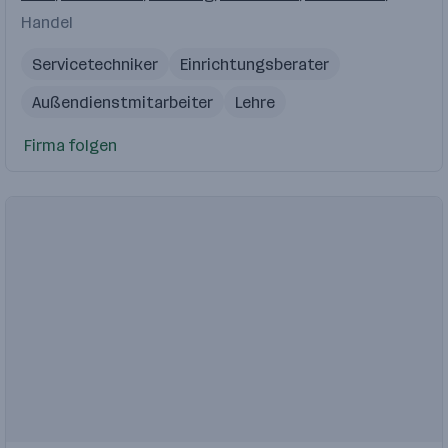
Handel
Servicetechniker
Einrichtungsberater
Außendienstmitarbeiter
Lehre
Großhandelskaufmann
Firma folgen