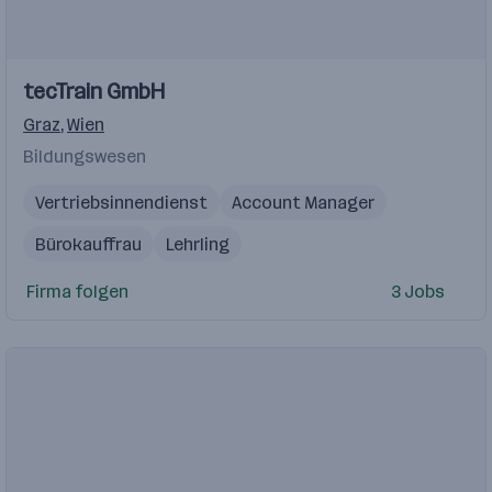
tecTrain GmbH
Graz
,
Wien
Bildungswesen
Vertriebsinnendienst
Account Manager
Bürokauffrau
Lehrling
Erfahrung in der Organisation von Schulungen oder Ver
Firma folgen
3 Jobs
Lehrling Bürokauffrau
MS Office
IT-Anwenderkenntnisse
technisches Verständnis