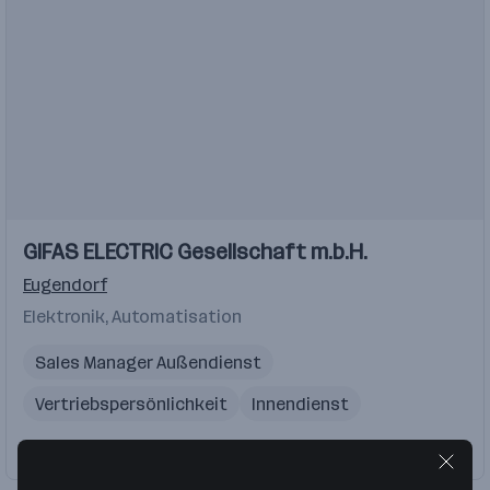
Einblicke
GIFAS ELECTRIC Gesellschaft m.b.H.
Eugendorf
Elektronik, Automatisation
Sales Manager Außendienst
Vertriebspersönlichkeit
Innendienst
Außendienst
Elektrotechniker
Firma folgen