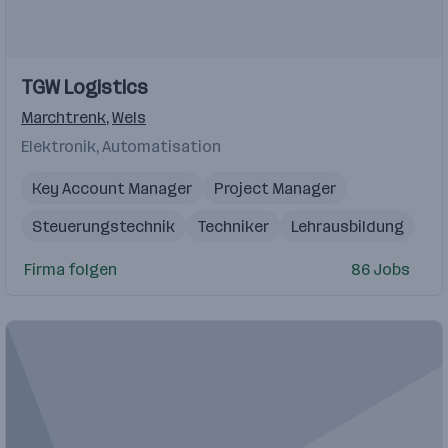
Einblicke
TGW Logistics
Marchtrenk
,
Wels
Elektronik, Automatisation
Key Account Manager
Project Manager
Steuerungstechnik
Techniker
Lehrausbildung
Firma folgen
86 Jobs