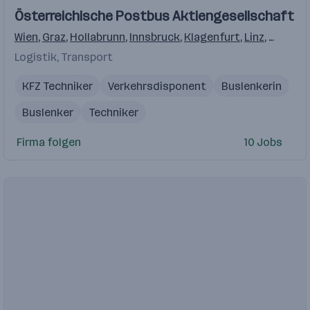
Einblicke
Einblicke
Österreichische Postbus Aktiengesellschaft
Videos
Wien
,
Graz
,
Hollabrunn
,
Innsbruck
,
Klagenfurt
,
Linz
,
Salzbur
Logistik, Transport
KFZ Techniker
Verkehrsdisponent
Buslenkerin
Buslenker
Techniker
Firma folgen
10 Jobs