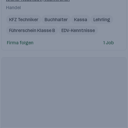
Handel
KFZ Techniker
Buchhalter
Kassa
Lehrling
Führerschein Klasse B
EDV-Kenntnisse
Serviceberater Kfz
Firma folgen
1 Job