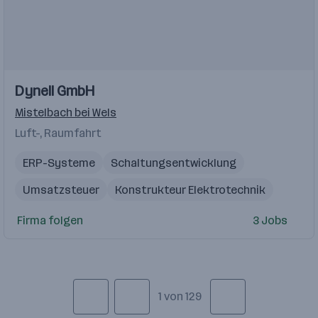
Dynell GmbH
Mistelbach bei Wels
Luft-, Raumfahrt
ERP-Systeme
Schaltungsentwicklung
Umsatzsteuer
Konstrukteur Elektrotechnik
Technischer Einkauf
Servicetechniker
Firma folgen
3 Jobs
MS-Office
Elektrotechnik
Konstrukteur
Leiterplattendesign
1 von 129