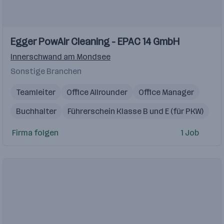
Egger PowAir Cleaning - EPAC 14 GmbH
Innerschwand am Mondsee
Sonstige Branchen
Teamleiter
Office Allrounder
Office Manager
Buchhalter
Führerschein Klasse B und E (für PKW)
Servicetechniker
Firma folgen
1 Job