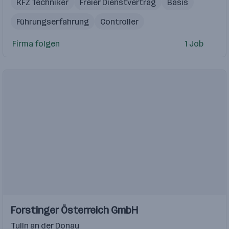
KFZ Techniker
Freier Dienstvertrag
Basis
Führungserfahrung
Controller
IT Systemadministrator
Firma folgen
1 Job
Technisches Grundverständnis
Projektmanagement
Einblicke
Forstinger Österreich GmbH
Tulln an der Donau