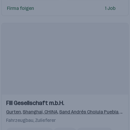
Elektrotechnik
Firma folgen
1 Job
Wartung von elektrischen Systemen
Einblicke
Einblicke
Fill Gesellschaft m.b.H.
Videos
Gurten
,
Shanghai, CHINA
,
Sand Andrés Cholula Puebla
,
Plym
Fahrzeugbau, Zulieferer