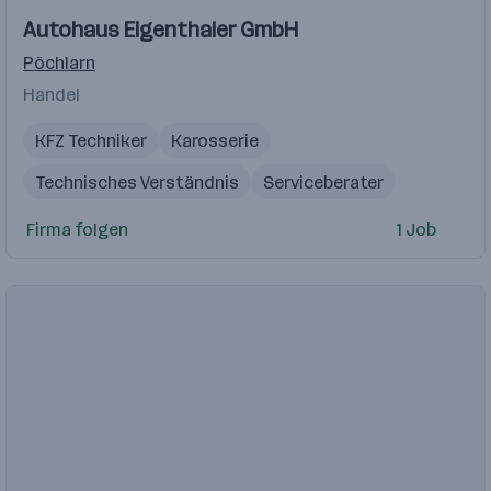
Autohaus Eigenthaler GmbH
Pöchlarn
Handel
KFZ Techniker
Karosserie
Technisches Verständnis
Serviceberater
Serviceassistent
Ersatzteilkenntnisse
Firma folgen
1 Job
Lagerverwaltung
Serviceberater Kfz