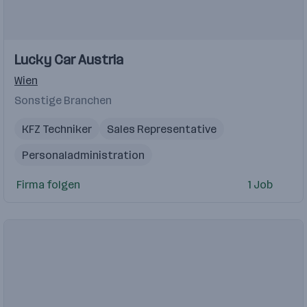
Einblicke
Lucky Car Austria
Wien
Sonstige Branchen
KFZ Techniker
Sales Representative
Personaladministration
Junior Marketing Manager
HR Generalist
BMD
Firma folgen
1 Job
Arbeitsrecht
Office Assistent