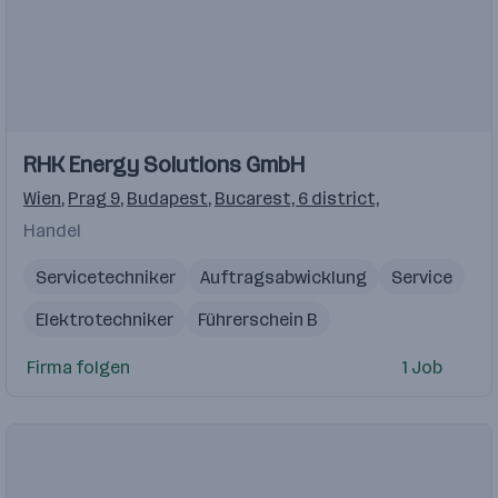
RHK Energy Solutions GmbH
Wien
,
Prag 9
,
Budapest
,
Bucarest, 6 district,
Handel
Servicetechniker
Auftragsabwicklung
Service
Elektrotechniker
Führerschein B
Projektmanagement
AfterSales
Firma folgen
1 Job