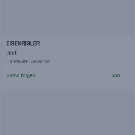
Einblicke
EISENRIGLER
Imst
Handwerk, Gewerbe
Firma folgen
1 Job