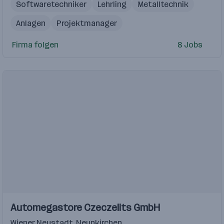
Softwaretechniker
Lehrling
Metalltechnik
Anlagen
Projektmanager
Führerschein Klasse B
Robotersysteme
Firma folgen
8 Jobs
Steuerungstechnik
Antriebstechnik
moderne Softwarearchitekturen
Automegastore Czeczelits GmbH
Wiener Neustadt
,
Neunkirchen