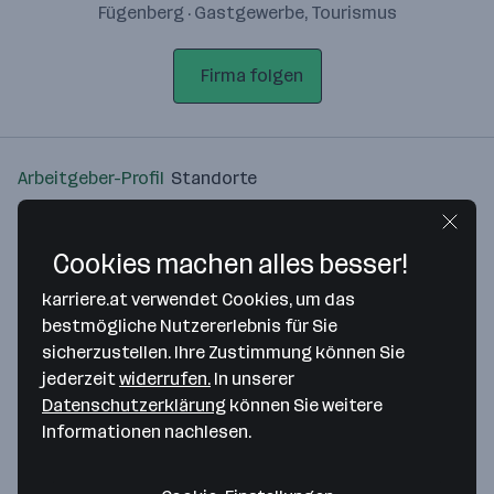
Fügenberg · Gastgewerbe, Tourismus
Firma folgen
Arbeitgeber-Profil
Standorte
Standort
Cookies machen alles besser!
karriere.at verwendet Cookies, um das
bestmögliche Nutzererlebnis für Sie
sicherzustellen. Ihre Zustimmung können Sie
Bitte stimme unseren Cookie-
jederzeit
widerrufen.
In unserer
Richtlinien zu, um diese Karte
Datenschutzerklärung
können Sie weitere
anzuzeigen.
Informationen nachlesen.
Zustimmung geben