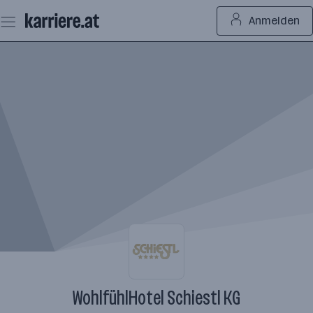
Zum
Anmelden
Seiteninhalt
springen
WohlfühlHotel Schiestl KG