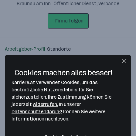
Braunau am Inn · Öffentlicher Dienst, Verbände
Firma folgen
Arbeitgeber-Profil
Standorte
Standort
Cookies machen alles besser!
karriere.at verwendet Cookies, um das
bestmögliche Nutzererlebnis für Sie
sicherzustellen. Ihre Zustimmung können Sie
Bitte stimme unseren Cookie-
jederzeit
widerrufen.
In unserer
Richtlinien zu, um diese Karte
Datenschutzerklärung
können Sie weitere
anzuzeigen.
Informationen nachlesen.
Zustimmung geben