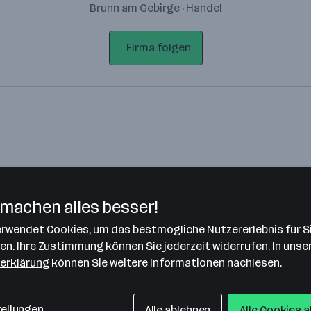
Brunn am Gebirge · Handel
Firma folgen
machen alles besser!
verwendet Cookies, um das bestmögliche Nutzererlebnis für S
Bitte stimme unseren Cookie-
len. Ihre Zustimmung können Sie jederzeit
widerrufen.
In unse
Richtlinien zu, um diese Karte
erklärung
können Sie weitere Informationen nachlesen.
anzuzeigen.
Zustimmung geben
tellungen
Alle ablehnen
Alle Cookies 