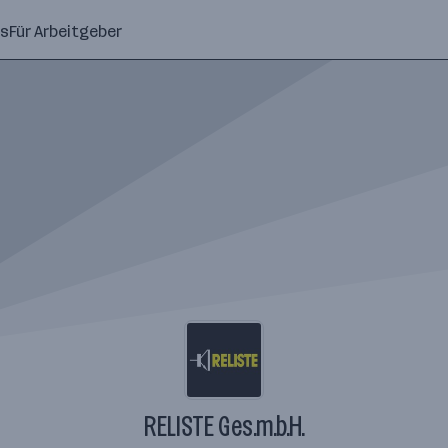
ns
Für Arbeitgeber
RELISTE Ges.m.b.H.