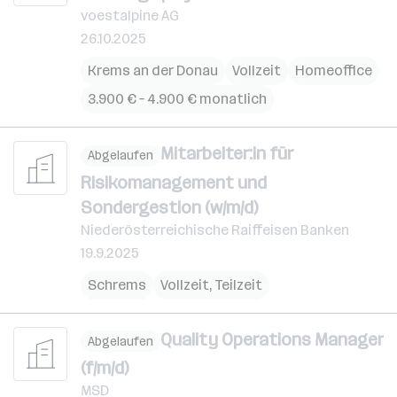
voestalpine AG
26.10.2025
Krems an der Donau
Vollzeit
Homeoffice
3.900 € – 4.900 € monatlich
Mitarbeiter:in für
Abgelaufen
Risikomanagement und
Sondergestion (w/m/d)
Niederösterreichische Raiffeisen Banken
19.9.2025
Schrems
Vollzeit, Teilzeit
Quality Operations Manager
Abgelaufen
(f/m/d)
MSD