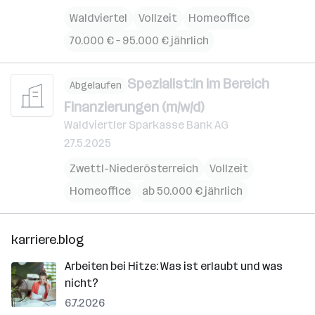
Waldviertel
Vollzeit
Homeoffice
70.000 € – 95.000 € jährlich
Spezialist:in im Bereich
Abgelaufen
Finanzierungen (m/w/d)
Waldviertler Sparkasse Bank AG
27.5.2025
Zwettl-Niederösterreich
Vollzeit
Homeoffice
ab 50.000 € jährlich
karriere.blog
Arbeiten bei Hitze: Was ist erlaubt und was
nicht?
6.7.2026