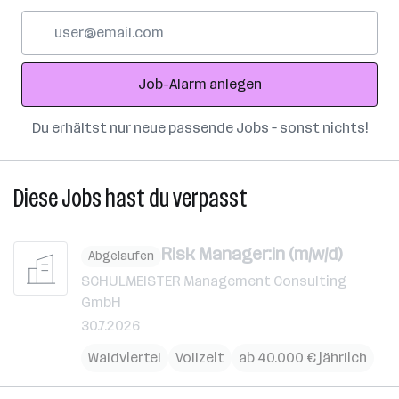
E-
Mail-
Adresse
Job-Alarm anlegen
Du erhältst nur neue passende Jobs – sonst nichts!
Diese Jobs hast du verpasst
Risk Manager:in (m/w/d)
Abgelaufen
SCHULMEISTER Management Consulting
GmbH
30.7.2026
Waldviertel
Vollzeit
ab 40.000 € jährlich