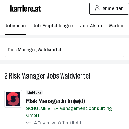
Zum
Anmelden
Seiteninhalt
springen
Jobsuche
Job-Empfehlungen
Job-Alarm
Merkliste
2
Risk Manager
Jobs
Waldviertel
2
Risk
Manager
Einblicke
Jobs
Risk Manager:in (m/w/d)
in
SCHULMEISTER Management Consulting
Waldviertel
GmbH
vor 4 Tagen veröffentlicht