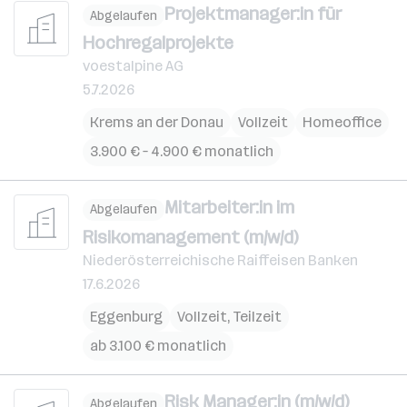
Projektmanager:in für
Abgelaufen
Hochregalprojekte
voestalpine AG
5.7.2026
Krems an der Donau
Vollzeit
Homeoffice
3.900 € – 4.900 € monatlich
Mitarbeiter:in im
Abgelaufen
Risikomanagement (m/w/d)
Niederösterreichische Raiffeisen Banken
17.6.2026
Eggenburg
Vollzeit, Teilzeit
ab 3.100 € monatlich
Risk Manager:in (m/w/d)
Abgelaufen