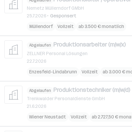
Abgelaufen
Nemetz Müllerndorf GMbH
25.7.2026
Gesponsert
Müllendorf
Vollzeit
ab 3.500 € monatlich
Produktionsarbeiter (m/w/x)
Abgelaufen
ZELLNER Personal Lösungen
22.7.2026
Enzesfeld-Lindabrunn
Vollzeit
ab 3.000 € m
Produktionstechniker (m/w/d)
Abgelaufen
Trenkwalder Personaldienste GmbH
21.6.2026
Wiener Neustadt
Vollzeit
ab 2.727,50 € mona