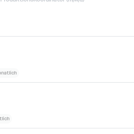
onatlich
tlich