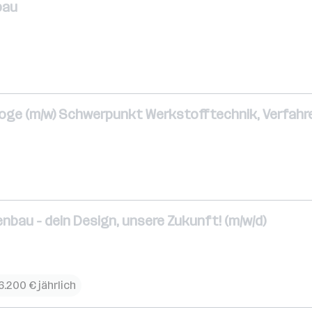
bau
loge (m/w) Schwerpunkt Werkstofftechnik, Verfah
bau - dein Design, unsere Zukunft! (m/w/d)
6.200 € jährlich