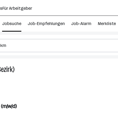
ns
Für Arbeitgeber
Jobsuche
Job-Empfehlungen
Job-Alarm
Merkliste
ezirk)
4
Produktionsmitarbeiter
Jobs
in
Mattersburg
(Bezirk)
(m/w/d)