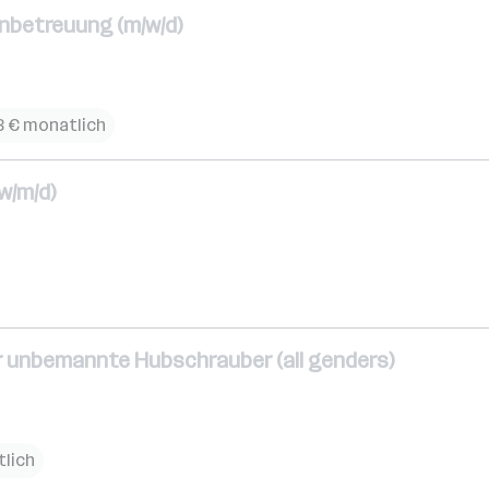
enbetreuung (m/w/d)
3 € monatlich
w/m/d)
 unbemannte Hubschrauber (all genders)
tlich