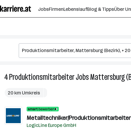
Zum
Jobs
Firmen
Lebenslauf
Blog & Tipps
Über U
Seiteninhalt
springen
4
Produktionsmitarbeiter
Jobs
Mattersburg (B
20 km Umkreis
Metalltechniker/Produktionsmitarbeiter 
LogicLine Europe GmbH