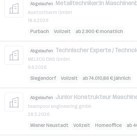
Metalltechniker:in Maschinen
Abgelaufen
Austrotherm GmbH
18.6.2026
Purbach
Vollzeit
ab 2.900 € monatlich
Technischer Experte / Techno
Abgelaufen
MELECS EWS GmbH
9.6.2026
Siegendorf
Vollzeit
ab 74.010,86 € jährlich
Junior Konstrukteur Maschinen
Abgelaufen
teampool engineering gmbh
28.5.2026
Wiener Neustadt
Vollzeit
Homeoffice
ab 4