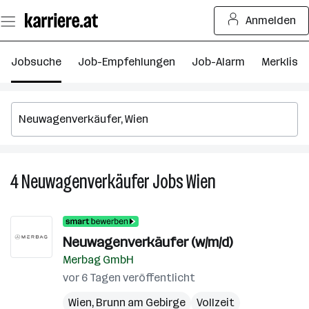
Zum
Anmelden
Seiteninhalt
springen
Jobsuche
Job-Empfehlungen
Job-Alarm
Merkliste
4
Neuwagenverkäufer
Jobs
Wien
4
Neuwagenverkäuf
Jobs
in
Neuwagenverkäufer (w/m/d)
Wien
Merbag GmbH
vor 6 Tagen veröffentlicht
Wien
,
Brunn am Gebirge
Vollzeit