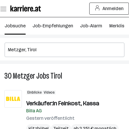
Zum
Anmelden
Seiteninhalt
springen
Jobsuche
Job-Empfehlungen
Job-Alarm
Merkliste
30
Metzger
Jobs
Tirol
30
Metzger
Jobs
Einblicke
Videos
in
Tirol
Verkäufer:in Feinkost, Kassa
Billa AG
Gestern veröffentlicht
Kitzbühel
Teilzeit
ab 2.251 € monatlich