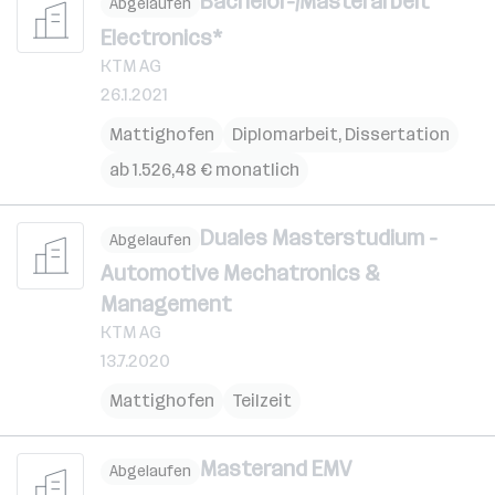
Bachelor-/Masterarbeit
Abgelaufen
Electronics*
KTM AG
26.1.2021
Mattighofen
Diplomarbeit, Dissertation
ab 1.526,48 € monatlich
Duales Masterstudium -
Abgelaufen
Automotive Mechatronics &
Management
KTM AG
13.7.2020
Mattighofen
Teilzeit
Masterand EMV
Abgelaufen