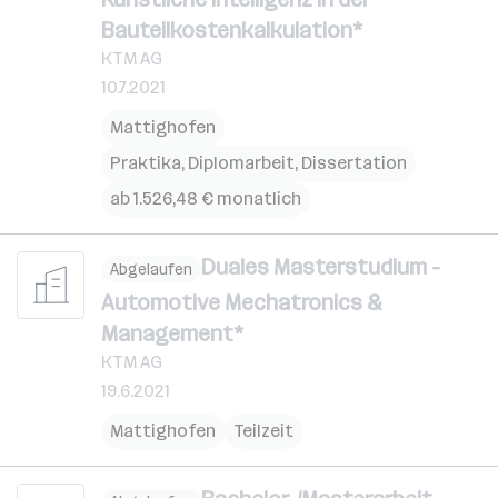
Bauteilkostenkalkulation*
KTM AG
10.7.2021
Mattighofen
Praktika, Diplomarbeit, Dissertation
ab 1.526,48 € monatlich
Duales Masterstudium -
Abgelaufen
Automotive Mechatronics &
Management*
KTM AG
19.6.2021
Mattighofen
Teilzeit