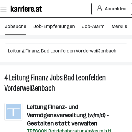
Zum
Anmelden
Seiteninhalt
springen
Jobsuche
Job-Empfehlungen
Job-Alarm
Merkliste
4
Leitung Finanz
Jobs
Bad Leonfelden
4
Le
Vorderweißenbach
Fi
J
in
Leitung Finanz- und
B
Vermögensverwaltung (w/m/d) -
L
Gestalten statt verwalten
V
TRESCON Betriebsberatungsges.m.b.H.