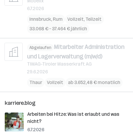
Möbelix
6.7.2026
Innsbruck
,
Rum
Vollzeit, Teilzeit
33.068 € – 37.464 € jährlich
Mitarbeiter Administration
Abgelaufen
und Lagerverwaltung (m/w/d)
TIWAG-Tiroler Wasserkraft AG
29.6.2026
Thaur
Vollzeit
ab 3.652,48 € monatlich
karriere.blog
Arbeiten bei Hitze: Was ist erlaubt und was
nicht?
6.7.2026