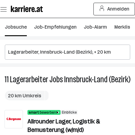
Zum
Anmelden
Seiteninhalt
springen
Jobsuche
Job-Empfehlungen
Job-Alarm
Merkliste
11
Lagerarbeiter
Jobs
Innsbruck-Land (Bezirk)
11
La
J
20 km Umkreis
in
In
Einblicke
L
Allrounder Lager, Logistik &
(B
Bemusterung (w/m/d)