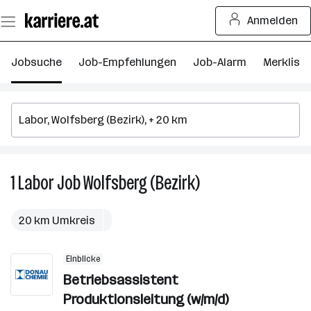
Zum
Anmelden
Seiteninhalt
springen
Jobsuche
Job-Empfehlungen
Job-Alarm
Merkliste
1
Labor
Job
Wolfsberg (Bezirk)
1
Labor
Job
20 km Umkreis
in
Wolfsberg
Einblicke
(Bezirk)
Betriebsassistent
Produktionsleitung (w/m/d)