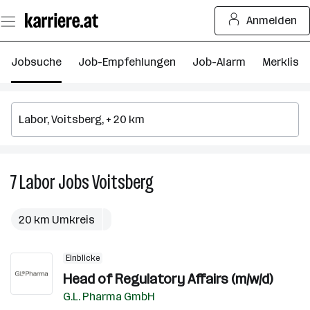
Zum
Anmelden
Seiteninhalt
springen
Jobsuche
Job-Empfehlungen
Job-Alarm
Merkliste
7
Labor
Jobs
Voitsberg
7
Labor
Jobs
20 km Umkreis
in
Voitsberg
Einblicke
Head of Regulatory Affairs (m/w/d)
G.L. Pharma GmbH