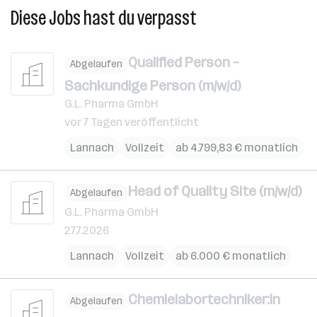
Diese Jobs hast du verpasst
Qualified Person –
Abgelaufen
Sachkundige Person (m/w/d)
G.L. Pharma GmbH
vor 7 Tagen veröffentlicht
Lannach
Vollzeit
ab 4.799,83 € monatlich
Head of Quality Site (m/w/d)
Abgelaufen
G.L. Pharma GmbH
27.7.2026
Lannach
Vollzeit
ab 6.000 € monatlich
Chemielabortechniker:in
Abgelaufen