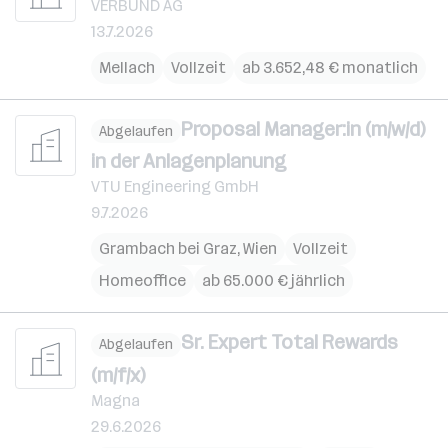
VERBUND AG
13.7.2026
Mellach
Vollzeit
ab 3.652,48 € monatlich
Proposal Manager:in (m/w/d)
Abgelaufen
in der Anlagenplanung
VTU Engineering GmbH
9.7.2026
Grambach bei Graz
,
Wien
Vollzeit
Homeoffice
ab 65.000 € jährlich
Sr. Expert Total Rewards
Abgelaufen
(m/f/x)
Magna
29.6.2026