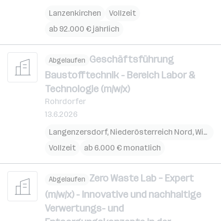
Lanzenkirchen
Vollzeit
ab 92.000 € jährlich
Geschäftsführung
Abgelaufen
Baustofftechnik - Bereich Labor &
Technologie (m/w/x)
Rohrdorfer
13.6.2026
Langenzersdorf
,
Niederösterreich Nord
,
Wien
,
W
Vollzeit
ab 6.000 € monatlich
Zero Waste Lab – Expert
Abgelaufen
(m/w/x) - Innovative und nachhaltige
Verwertungs- und