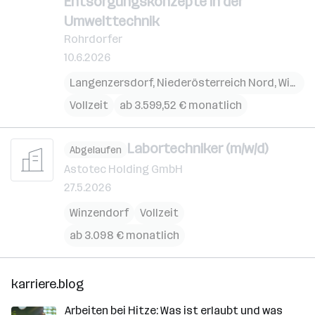
Entsorgungskonzepte in der
Umwelttechnik
Rohrdorfer
10.6.2026
Langenzersdorf
,
Niederösterreich Nord
,
Wien
,
B
Vollzeit
ab 3.599,52 € monatlich
Labortechniker (m/w/d)
Abgelaufen
Astotec Holding GmbH
27.5.2026
Winzendorf
Vollzeit
ab 3.098 € monatlich
karriere.blog
Arbeiten bei Hitze: Was ist erlaubt und was