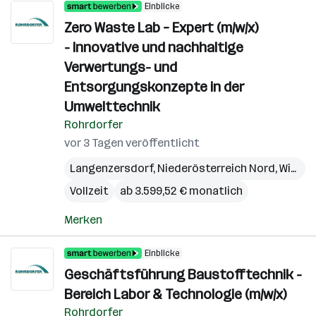
Einblicke
Zero Waste Lab – Expert (m/w/x)
- Innovative und nachhaltige
Verwertungs- und
Entsorgungskonzepte in der
Umwelttechnik
Rohrdorfer
vor 3 Tagen veröffentlicht
Langenzersdorf
,
Niederösterreich Nord
,
Wien
,
B
Vollzeit
ab 3.599,52 € monatlich
Merken
Einblicke
Geschäftsführung Baustofftechnik -
Bereich Labor & Technologie (m/w/x)
Rohrdorfer