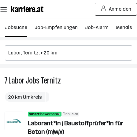
Zum
Anmelden
Seiteninhalt
springen
Jobsuche
Job-Empfehlungen
Job-Alarm
Merkliste
7
Labor
Jobs
Ternitz
7
Labor
Jobs
20 km Umkreis
in
Ternitz
Einblicke
Laborant*in / Baustoffprüfer*in für
Beton (m/w/x)