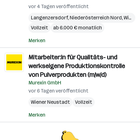
vor 4 Tagen veröffentlicht
Langenzersdorf
,
Niederösterreich Nord
,
Wien
,
W
Vollzeit
ab 6.000 € monatlich
Merken
Mitarbeiter:in für Qualitäts- und
werkseigene Produktionskontrolle
von Pulverprodukten (m/w/d)
Murexin GmbH
vor 6 Tagen veröffentlicht
Wiener Neustadt
Vollzeit
Merken