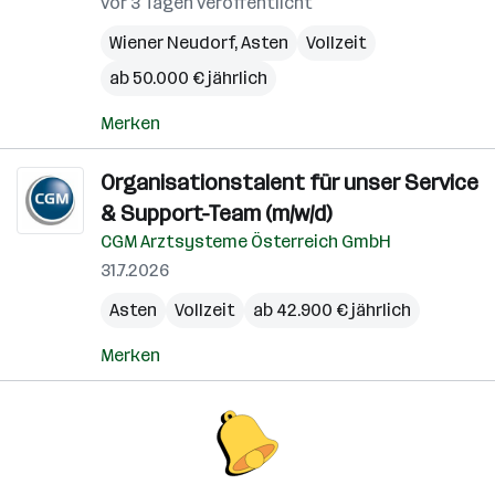
vor 3 Tagen veröffentlicht
Wiener Neudorf
,
Asten
Vollzeit
ab 50.000 € jährlich
Merken
Organisationstalent für unser Service
& Support-Team (m/w/d)
CGM Arztsysteme Österreich GmbH
31.7.2026
Asten
Vollzeit
ab 42.900 € jährlich
Merken