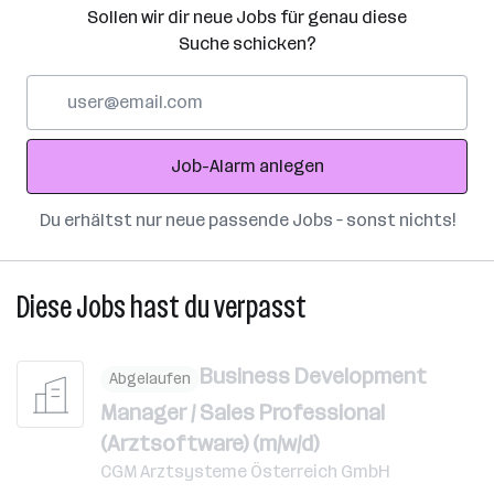
Sollen wir dir neue Jobs für genau diese
Suche schicken?
E-
Mail-
Adresse
Job-Alarm anlegen
Du erhältst nur neue passende Jobs – sonst nichts!
Diese Jobs hast du verpasst
Business Development
Abgelaufen
Manager / Sales Professional
(Arztsoftware) (m/w/d)
CGM Arztsysteme Österreich GmbH