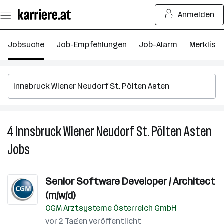
Zum
Anmelden
Seiteninhalt
springen
Jobsuche
Job-Empfehlungen
Job-Alarm
Merkliste
4
Innsbruck Wiener Neudorf St. Pölten Asten
4
I
Jobs
W
N
St
Senior Software Developer / Architect
P
(m/w/d)
A
CGM Arztsysteme Österreich GmbH
J
vor 2 Tagen veröffentlicht