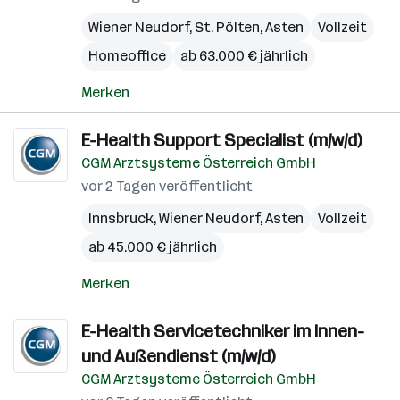
Wiener Neudorf
,
St. Pölten
,
Asten
Vollzeit
Homeoffice
ab 63.000 € jährlich
Merken
E-Health Support Specialist (m/w/d)
CGM Arztsysteme Österreich GmbH
vor 2 Tagen veröffentlicht
Innsbruck
,
Wiener Neudorf
,
Asten
Vollzeit
ab 45.000 € jährlich
Merken
E-Health Servicetechniker im Innen-
und Außendienst (m/w/d)
CGM Arztsysteme Österreich GmbH