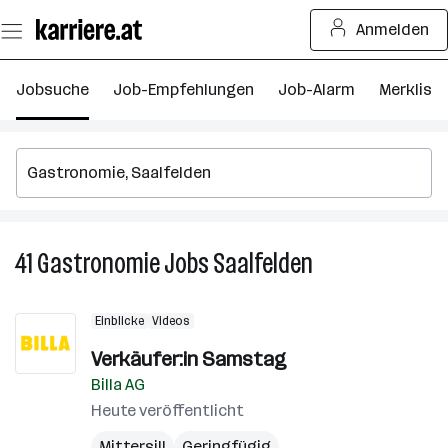
Zum
Anmelden
Seiteninhalt
springen
Jobsuche
Job-Empfehlungen
Job-Alarm
Merkliste
41
Gastronomie
Jobs
Saalfelden
41
Gastronomie
Jobs
Einblicke
Videos
in
Saalfelden
Verkäufer:in Samstag
Billa AG
Heute veröffentlicht
Mittersill
Geringfügig