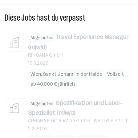
Diese Jobs hast du verpasst
Travel Experience Manager
Abgelaufen
(m/w/d)
RINGANA GmbH
16.6.2026
Wien
,
Sankt Johann in der Haide
Vollzeit
ab 40.000 € jährlich
Spezifikation und Label-
Abgelaufen
Spezialist (m/w/d)
AGRANA Fruit Austria GmbH - Werk Gleisdorf
2.2.2026