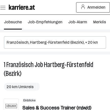
Zum
Anmelden
Seiteninhalt
springen
Jobsuche
Job-Empfehlungen
Job-Alarm
Merkliste
1
Französisch
Job
Hartberg-Fürstenfeld
1
F
(Bezirk)
J
in
H
20 km Umkreis
Fü
(B
Einblicke
Sales & Success Trainer (m/w/d)