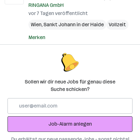
RINGANA GmbH
vor 7 Tagen veröffentlicht
Wien
,
Sankt Johann in der Haide
Vollzeit
Merken
Sollen wir dir neue Jobs für genau diese
Suche schicken?
E-
Mail-
Adresse
Job-Alarm anlegen
Du erhältst nur neue passende Jobs – sonst nichts!