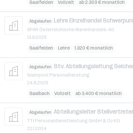
Saalfelden
Vollzeit
ab 2.303 € monatlich
Lehre Einzelhandel Schwerpun
Abgelaufen
SPAR Österreichische Warenhandels-AG
13.9.2025
Saalfelden
Lehre
1.320 € monatlich
Stv. Abteilungsleitung Selcher
Abgelaufen
teampool Personalberatung
24.8.2025
Saalbach
Vollzeit
ab 3.400 € monatlich
Abteilungsleiter Stellvertreter 
Abgelaufen
TTI Personaldienstleistung GmbH & Co KG
22.1.2024