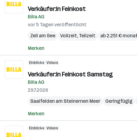
Verkäufer:in Feinkost
Billa AG
vor 5 Tagen veröffentlicht
Zell am See
Vollzeit, Teilzeit
ab 2.251 € monat
Merken
Einblicke
Videos
Verkäufer:in Feinkost Samstag
Billa AG
29.7.2026
Saalfelden am Steinernen Meer
Geringfügig
Merken
Einblicke
Videos