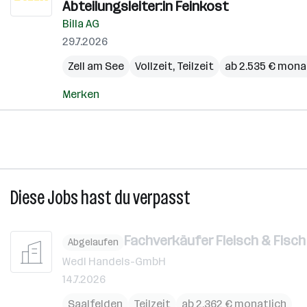
Abteilungsleiter:in Feinkost
Billa AG
29.7.2026
Zell am See
Vollzeit, Teilzeit
ab 2.535 € mona
Merken
Diese Jobs hast du verpasst
Fachverkäufer Fleisch & Fisch 
Abgelaufen
Wedl Handels-GmbH
14.7.2026
Saalfelden
Teilzeit
ab 2.362 € monatlich