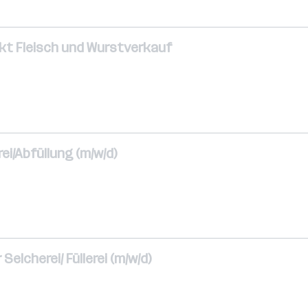
kt Fleisch und Wurstverkauf
ei/Abfüllung (m/w/d)
Selcherei/ Füllerei (m/w/d)