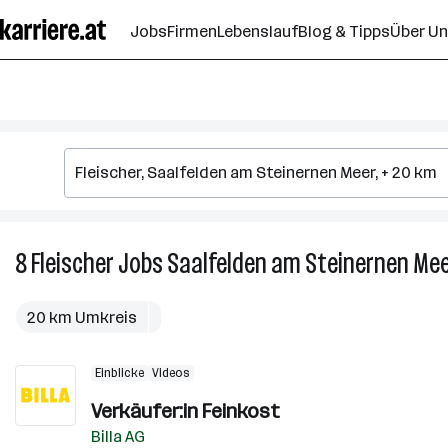
Zum
Jobs
Firmen
Lebenslauf
Blog & Tipps
Über U
Seiteninhalt
springen
8
Fleischer
Jobs
Saalfelden am Steinernen Me
20 km Umkreis
Einblicke
Videos
Verkäufer:in Feinkost
Billa AG