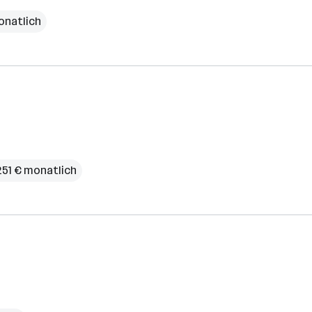
onatlich
251 € monatlich