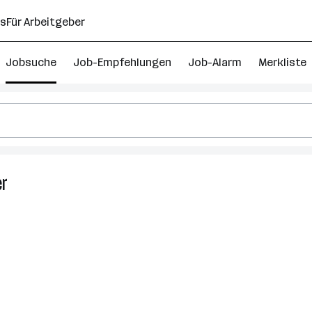
ns
Für Arbeitgeber
Jobsuche
Job-Empfehlungen
Job-Alarm
Merkliste
er
8
Fleischer
Jobs
in
Saalfelden
am
Steinernen
Meer