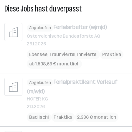
Diese Jobs hast du verpasst
Ferialarbeiter (w/m/d)
Abgelaufen
Österreichische Bundesforste AG
26.1.2026
Ebensee
,
Traunviertel
,
Innviertel
Praktika
ab 1.538,69 € monatlich
Ferialpraktikant Verkauf
Abgelaufen
(m/w/d)
HOFER KG
21.1.2026
Bad Ischl
Praktika
2.396 € monatlich