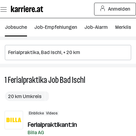
Zum
Anmelden
Seiteninhalt
springen
Jobsuche
Job-Empfehlungen
Job-Alarm
Merkliste
1
Ferialpraktika
Job
Bad Ischl
1
Ferialpraktika
Job
20 km Umkreis
in
Bad
Einblicke
Videos
Ischl
Ferialpraktikant:in
Billa AG