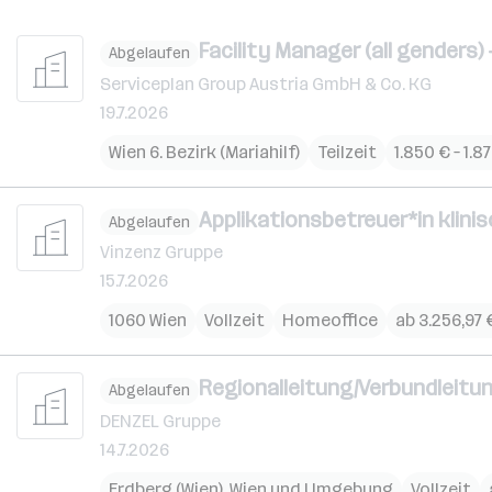
Facility Manager (all genders) 
Abgelaufen
Serviceplan Group Austria GmbH & Co. KG
19.7.2026
Wien 6. Bezirk (Mariahilf)
Teilzeit
1.850 € – 1.
Applikationsbetreuer*in klini
Abgelaufen
Vinzenz Gruppe
15.7.2026
1060 Wien
Vollzeit
Homeoffice
ab 3.256,97
Regionalleitung/Verbundleitu
Abgelaufen
DENZEL Gruppe
14.7.2026
Erdberg (Wien)
,
Wien und Umgebung
Vollzeit