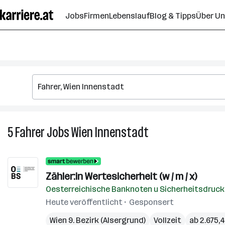
Zum
Jobs
Firmen
Lebenslauf
Blog & Tipps
Über U
Seiteninhalt
springen
5
Fahrer
Jobs
Wien Innenstadt
5
Fahrer
Jobs
in
Zähler:in Wertesicherheit (w / m / x)
Wien
Oesterreichische Banknoten u Sicherheitsdruc
Innenstadt
Heute veröffentlicht
Gesponsert
Wien 9. Bezirk (Alsergrund)
Vollzeit
ab 2.675,