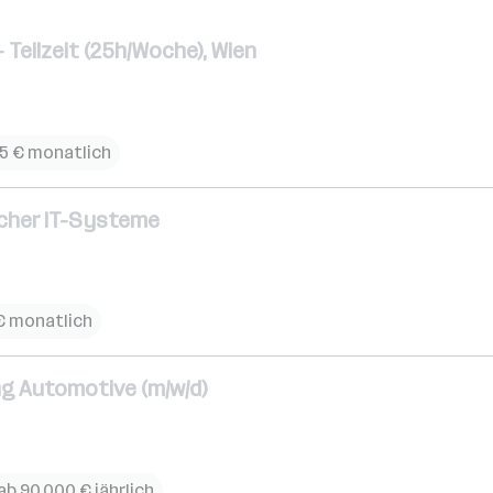
- Teilzeit (25h/Woche), Wien
875 € monatlich
scher IT-Systeme
 € monatlich
ng Automotive (m/w/d)
ab 90.000 € jährlich