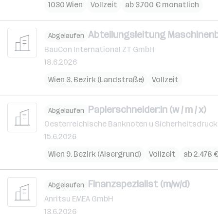
1030 Wien
Vollzeit
ab 3.700 € monatlich
Abteilungsleitung Maschinenb
Abgelaufen
BauCon International ZT GmbH
18.6.2026
Wien 3. Bezirk (Landstraße)
Vollzeit
Papierschneider:in (w / m / x)
Abgelaufen
Oesterreichische Banknoten u Sicherheitsdruc
15.6.2026
Wien 9. Bezirk (Alsergrund)
Vollzeit
ab 2.478 
Finanzspezialist (m/w/d)
Abgelaufen
Anritsu EMEA GmbH
13.6.2026