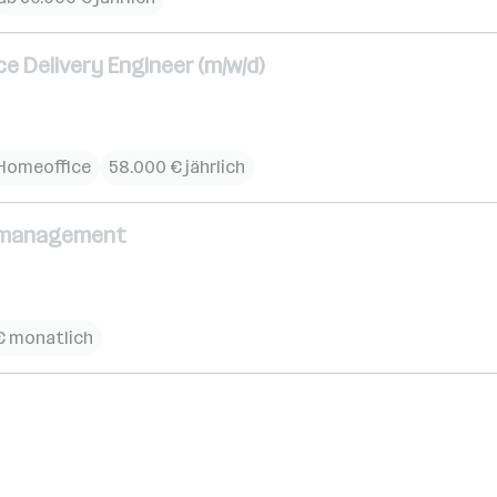
e Delivery Engineer (m/w/d)
Homeoffice
58.000 € jährlich
nsmanagement
 € monatlich