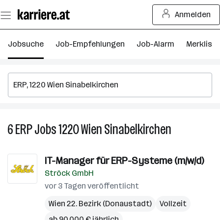
Zum
Anmelden
Seiteninhalt
springen
Jobsuche
Job-Empfehlungen
Job-Alarm
Merkliste
6
ERP
Jobs
1220 Wien Sinabelkirchen
6
ERP
Jobs
IT-Manager für ERP-Systeme (m/w/d)
in
Ströck GmbH
1220
Wien
vor 3 Tagen veröffentlicht
Sinabelkirch
Wien 22. Bezirk (Donaustadt)
Vollzeit
ab 90.000 € jährlich