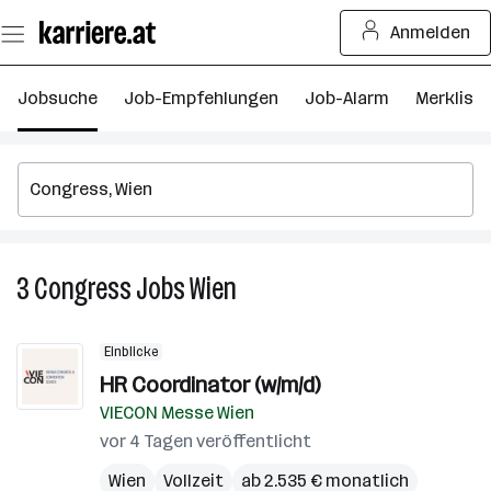
Zum
Anmelden
Seiteninhalt
springen
Jobsuche
Job-Empfehlungen
Job-Alarm
Merkliste
3
Congress
Jobs
Wien
3
Congress
Jobs
Einblicke
in
HR Coordinator (w/m/d)
Wien
VIECON Messe Wien
vor 4 Tagen veröffentlicht
Wien
Vollzeit
ab 2.535 € monatlich