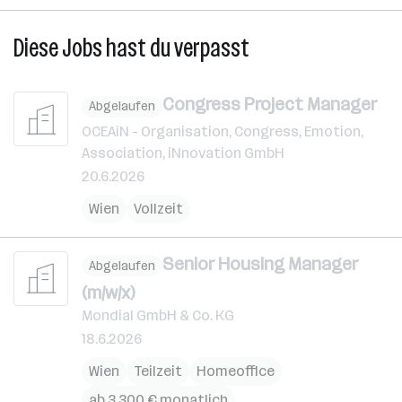
Diese Jobs hast du verpasst
Congress Project Manager
Abgelaufen
OCEAiN - Organisation, Congress, Emotion,
Association, iNnovation GmbH
20.6.2026
Wien
Vollzeit
Senior Housing Manager
Abgelaufen
(m/w/x)
Mondial GmbH & Co. KG
18.6.2026
Wien
Teilzeit
Homeoffice
ab 3.300 € monatlich