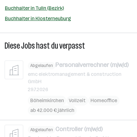
Buchhalter in Tulln (Bezirk)
Buchhalter in Klosterneuburg
Diese Jobs hast du verpasst
Personalverrechner (m/w/d)
Abgelaufen
emc elektromanagement & construction
GmbH
29.7.2026
Böheimkirchen
Vollzeit
Homeoffice
ab 42.000 € jährlich
Controller (m/w/d)
Abgelaufen