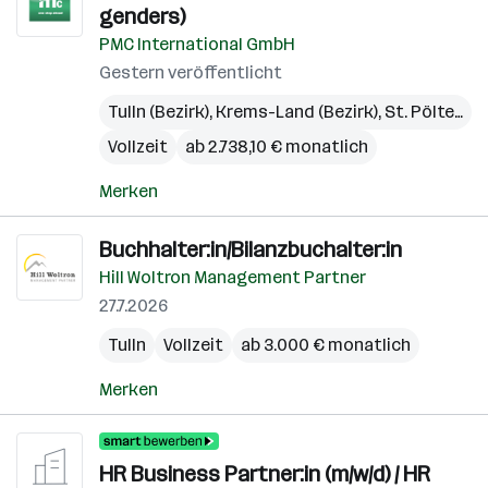
genders)
PMC International GmbH
Gestern veröffentlicht
Tulln (Bezirk)
,
Krems-Land (Bezirk)
,
St. Pölten-Land (Bezirk)
Vollzeit
ab 2.738,10 € monatlich
Merken
Buchhalter:in/Bilanzbuchalter:in
Hill Woltron Management Partner
27.7.2026
Tulln
Vollzeit
ab 3.000 € monatlich
Merken
HR Business Partner:in (m/w/d) / HR