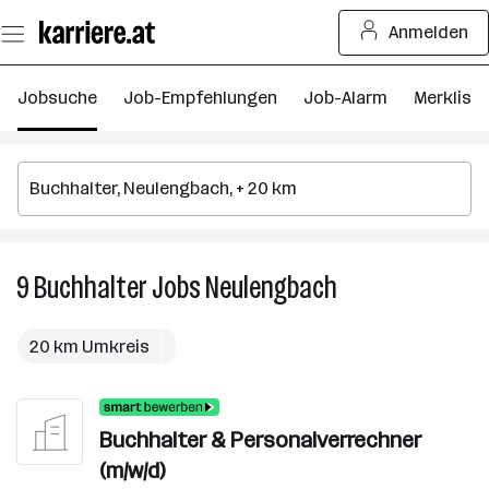
Zum
Anmelden
Seiteninhalt
springen
Jobsuche
Job-Empfehlungen
Job-Alarm
Merkliste
9
Buchhalter
Jobs
Neulengbach
9
Buchhalter
Jobs
20 km Umkreis
in
Neulengbach
Buchhalter & Personalverrechner
(m/w/d)