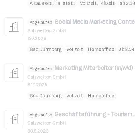
Altaussee
,
Hallstatt
Vollzeit, Teilzeit
ab 2.6
Social Media Marketing Conte
Abgelaufen
Salzwelten GmbH
19.7.2026
Bad Dürrnberg
Vollzeit
Homeoffice
ab 2.94
Marketing Mitarbeiter (m/w/d)
Abgelaufen
Salzwelten GmbH
8.10.2025
Bad Dürrnberg
Vollzeit
Homeoffice
Geschäftsführung - Tourismu
Abgelaufen
Salzwelten GmbH
30.9.2023