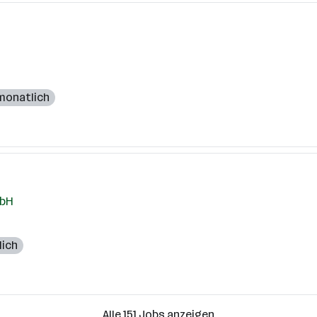
 monatlich
mbH
lich
Alle 151 Jobs anzeigen