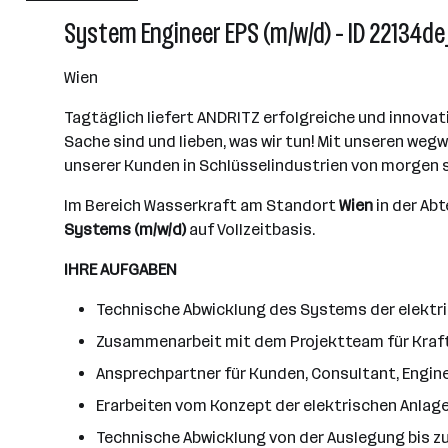
10000+ Mitarbeiter*innen
System Engineer EPS (m/w/d) - ID 22134d
Graz
Wien
Tagtäglich liefert ANDRITZ erfolgreiche und innovat
Sache sind und lieben, was wir tun! Mit unseren we
unserer Kunden in Schlüsselindustrien von morgen s
Im Bereich Wasserkraft am Standort
Wien
in der Ab
Systems (m/w/d)
auf Vollzeitbasis.
IHRE AUFGABEN
Technische Abwicklung des Systems der elektr
Zusammenarbeit mit dem Projektteam für Kraf
Ansprechpartner für Kunden, Consultant, Engin
Erarbeiten vom Konzept der elektrischen Anlage
Technische Abwicklung von der Auslegung bis z