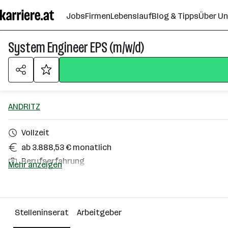
Zum
Jobs
Firmen
Lebenslauf
Blog & Tipps
Über U
Seiteninhalt
springen
System Engineer EPS (m/w/d)
ANDRITZ
Vollzeit
ab 3.888,53 € monatlich
Berufserfahrung
Mehr anzeigen
Homeoffice möglich
Wien
Stelleninserat
Arbeitgeber
Über das Unternehmen