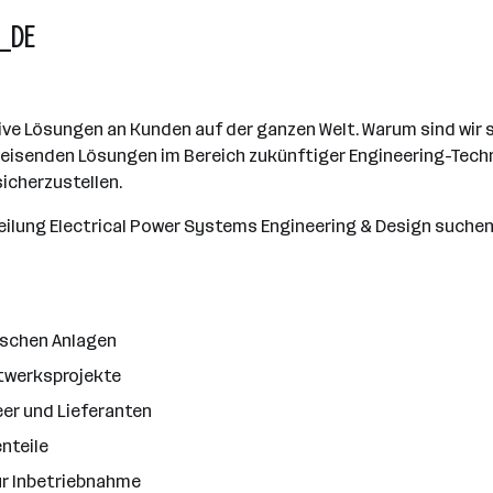
e_DE
ive Lösungen an Kunden auf der ganzen Welt. Warum sind wir so
gweisenden Lösungen im Bereich zukünftiger Engineering-Techn
icherzustellen.
teilung Electrical Power Systems Engineering & Design suchen
ischen Anlagen
twerksprojekte
eer und Lieferanten
nteile
ur Inbetriebnahme