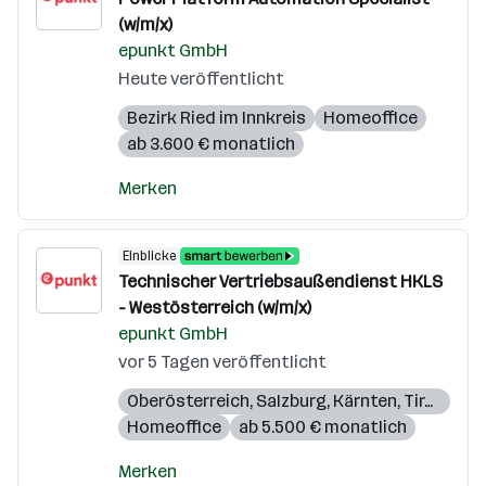
(w/m/x)
epunkt GmbH
Heute veröffentlicht
Bezirk Ried im Innkreis
Homeoffice
ab 3.600 € monatlich
Merken
Einblicke
Technischer Vertriebsaußendienst HKLS
- Westösterreich (w/m/x)
epunkt GmbH
vor 5 Tagen veröffentlicht
Oberösterreich
,
Salzburg
,
Kärnten
,
Tirol
,
Vora
Homeoffice
ab 5.500 € monatlich
Merken