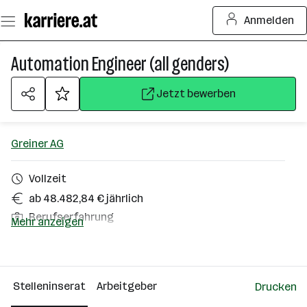
Zum
Anmelden
Seiteninhalt
springen
Automation Engineer (all genders)
Jetzt bewerben
Greiner AG
Vollzeit
ab 48.482,84 € jährlich
Berufserfahrung
Mehr anzeigen
Homeoffice möglich
Kremsmünster
Stelleninserat
Arbeitgeber
Drucken
Über das Unternehmen