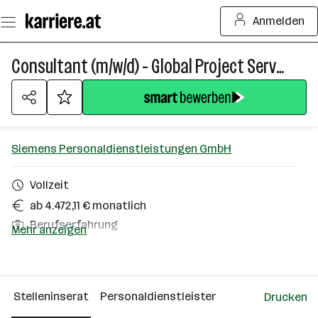
Zum
Anmelden
Seiteninhalt
springen
Consultant (m/w/d) - Global Project Services
Siemens Personaldienstleistungen GmbH
Vollzeit
ab 4.472,11 € monatlich
Berufserfahrung
Mehr anzeigen
Homeoffice möglich
Wien
Stelleninserat
Personaldienstleister
Drucken
Über das Unternehmen