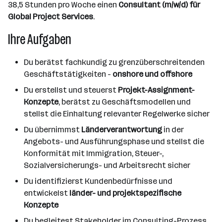
38,5 Stunden pro Woche einen
Consultant (m/w/d) für
Global Project Services
.
Ihre Aufgaben
Du berätst fachkundig zu grenzüberschreitenden
Geschäftstätigkeiten -
onshore und offshore
Du erstellst und steuerst
Projekt-Assignment-
Konzepte
, berätst zu Geschäftsmodellen und
stellst die Einhaltung relevanter Regelwerke sicher
Du übernimmst
Länderverantwortung
in der
Angebots- und Ausführungsphase und stellst die
Konformität mit Immigration, Steuer-,
Sozialversicherungs- und Arbeitsrecht sicher
Du identifizierst Kundenbedürfnisse und
entwickelst
länder- und projektspezifische
Konzepte
Du begleitest Stakeholder im Consulting-Prozess