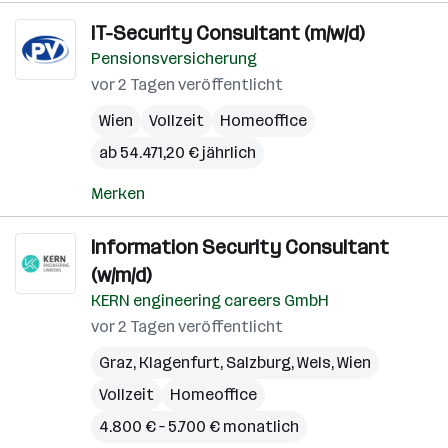
IT-Security Consultant (m/w/d)
Pensionsversicherung
vor 2 Tagen veröffentlicht
Wien
Vollzeit
Homeoffice
ab 54.471,20 € jährlich
Merken
Information Security Consultant
(w/m/d)
KERN engineering careers GmbH
vor 2 Tagen veröffentlicht
Graz
,
Klagenfurt
,
Salzburg
,
Wels
,
Wien
Vollzeit
Homeoffice
4.800 € – 5.700 € monatlich