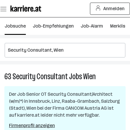
Zum
Anmelden
Seiteninhalt
springen
Jobsuche
Job-Empfehlungen
Job-Alarm
Merkliste
63
Security Consultant
Jobs
Wien
63
Security
Consultant
Der Job
Senior OT Security Consultant/Architect
Jobs
(w/m/*)
in
Innsbruck, Linz, Raaba-Grambach, Salzburg
in
(Stadt), Wien
bei der Firma
CANCOM Austria AG
ist
Wien
auf karriere.at leider nicht mehr verfügbar.
Firmenprofil anzeigen