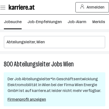
Zum
Anmelden
Seiteninhalt
springen
Jobsuche
Job-Empfehlungen
Job-Alarm
Merkliste
800
Abteilungsleiter
Jobs
Wien
800
Abteilungsleiter
Jobs
Der Job
Abteilungsleiter*in Geschäftsentwicklung
in
Elektromobilität
in
Wien
bei der Firma
Wien Energie
Wien
GmbH
ist auf karriere.at leider nicht mehr verfügbar.
Firmenprofil anzeigen