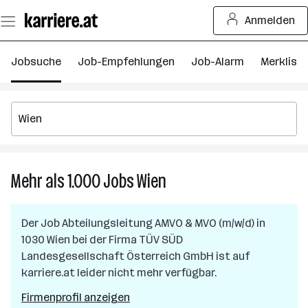
Zum
Anmelden
Seiteninhalt
springen
Jobsuche
Job-Empfehlungen
Job-Alarm
Merkliste
Mehr als 1.000
Jobs
Wien
Mehr
als
1.000
Der Job
Abteilungsleitung AMVO & MVO (m/w/d)
in
Jobs
1030 Wien
bei der Firma
TÜV SÜD
in
Landesgesellschaft Österreich GmbH
ist auf
Wien
karriere.at leider nicht mehr verfügbar.
Firmenprofil anzeigen