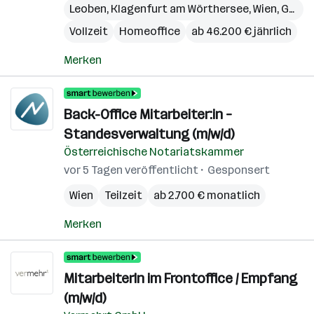
Leoben
,
Klagenfurt am Wörthersee
,
Wien
,
Graz
,
Vollzeit
Homeoffice
ab 46.200 € jährlich
Merken
Back-Office Mitarbeiter:in –
Standesverwaltung (m/w/d)
Österreichische Notariatskammer
vor 5 Tagen veröffentlicht
Gesponsert
Wien
Teilzeit
ab 2.700 € monatlich
Merken
MitarbeiterIn im Frontoffice / Empfang
(m/w/d)