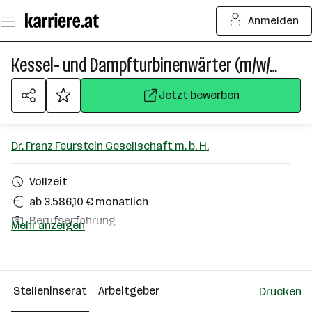
Zum
Anmelden
Seiteninhalt
springen
Kessel- und Dampfturbinenwärter (m/w/d) im 5-Schichtbetrieb
Jetzt bewerben
Dr. Franz Feurstein Gesellschaft m. b. H.
Vollzeit
ab 3.586,10 € monatlich
Berufserfahrung
Mehr anzeigen
Traun
Über das Unternehmen
Stelleninserat
Arbeitgeber
Drucken
101 - 500 Mitarbeiter*innen