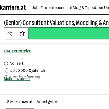
Zum
Jobs
Firmen
Lebenslauf
Blog & Tipps
Über U
Seiteninhalt
springen
(Senior) Consultant Valuations, Modelling & An
PwC Österreich
Vollzeit
ab 50.000 € jährlich
Berufserfahrung
Mehr anzeigen
Homeoffice möglich
Wien
Stelleninserat
Arbeitgeber
Über das Unternehmen