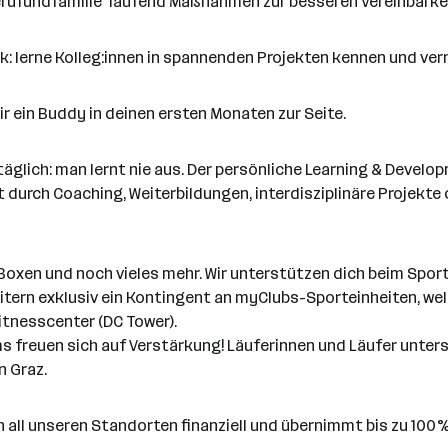
rufundfamilie" laufend Maßnahmen zur besseren Vereinbarkei
: lerne Kolleg:innen in spannenden Projekten kennen und vern
ir ein Buddy in deinen ersten Monaten zur Seite.
glich: man lernt nie aus. Der persönliche Learning & Develop
urch Coaching, Weiterbildungen, interdisziplinäre Projekte o
 Boxen und noch vieles mehr. Wir unterstützen dich beim Sport
eitern exklusiv ein Kontingent an myClubs-Sporteinheiten, w
tnesscenter (DC Tower).
 freuen sich auf Verstärkung! Läuferinnen und Läufer unterst
n Graz.
an all unseren Standorten finanziell und übernimmt bis zu 100