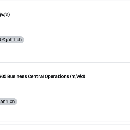
/w/d)
 € jährlich
365 Business Central Operations (m/w/d)
jährlich